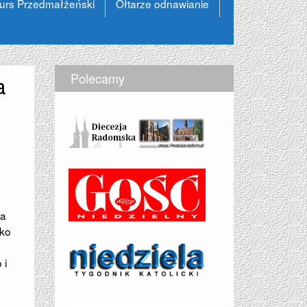
urs Przedmałżeński
Ołtarze odnawianie
Polecamy
a
na
sko
 i