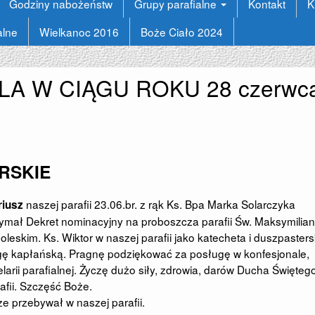
Godziny nabożeństw
Grupy parafialne
Kontakt
K
alne
Wielkanoc 2016
Boże Ciało 2024
LA W CIĄGU ROKU 28 czerwc
RSKIE
naszej parafii 23.06.br. z rąk Ks. Bpa Marka Solarczyka
riusz
zymał Dekret nominacyjny na proboszcza parafii Św. Maksymilia
leskim. Ks. Wiktor w naszej parafii jako katecheta i duszpaster
ugę kapłańską. Pragnę podziękować za posługę w konfesjonale,
arii parafialnej. Życzę dużo siły, zdrowia, darów Ducha Świętego
afii. Szczęść Boże.
cze przebywał w naszej parafii.