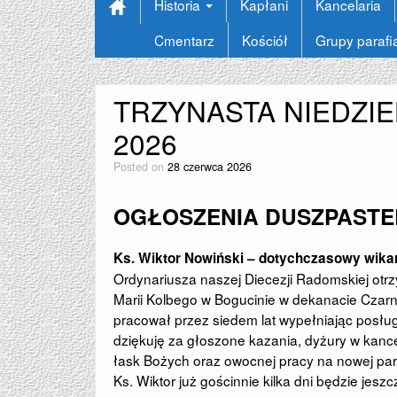
Historia
Kapłani
Kancelaria
Cmentarz
Kościół
Grupy parafi
TRZYNASTA NIEDZIE
2026
Posted on
28 czerwca 2026
OGŁOSZENIA DUSZPASTE
Ks. Wiktor Nowiński – dotychczasowy wika
Ordynariusza naszej Diecezji Radomskiej otr
Marii Kolbego w Bogucinie w dekanacie Czarno
pracował przez siedem lat wypełniając posł
dziękuję za głoszone kazania, dyżury w kancel
łask Bożych oraz owocnej pracy na nowej par
Ks. Wiktor już gościnnie kilka dni będzie jesz