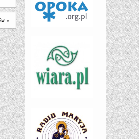
Św.
»