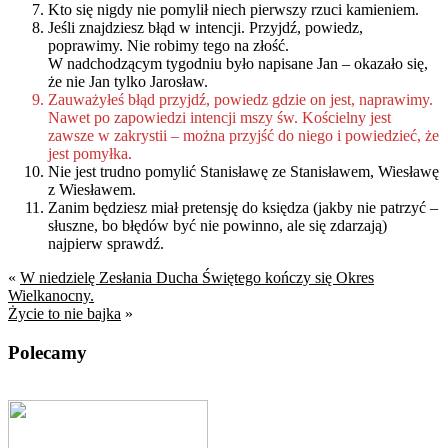
Kto się nigdy nie pomylił niech pierwszy rzuci kamieniem.
Jeśli znajdziesz błąd w intencji. Przyjdź, powiedz,
poprawimy. Nie robimy tego na złość.
W nadchodzącym tygodniu było napisane Jan – okazało się,
że nie Jan tylko Jarosław.
Zauważyłeś błąd przyjdź, powiedz gdzie on jest, naprawimy.
Nawet po zapowiedzi intencji mszy św. Kościelny jest
zawsze w zakrystii – można przyjść do niego i powiedzieć, że
jest pomyłka.
Nie jest trudno pomylić Stanisławę ze Stanisławem, Wiesławę
z Wiesławem.
Zanim będziesz miał pretensję do księdza (jakby nie patrzyć –
słuszne, bo błędów być nie powinno, ale się zdarzają)
najpierw sprawdź.
«
W niedzielę Zesłania Ducha Świętego kończy się Okres
Wielkanocny.
Życie to nie bajka
»
Polecamy