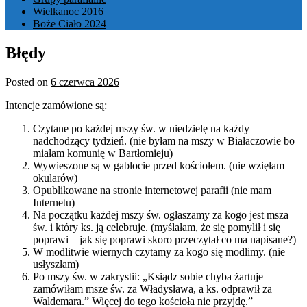
Wielkanoc 2016
Boże Ciało 2024
Błędy
Posted on
6 czerwca 2026
Intencje zamówione są:
Czytane po każdej mszy św. w niedzielę na każdy
nadchodzący tydzień. (nie byłam na mszy w Białaczowie bo
miałam komunię w Bartłomieju)
Wywieszone są w gablocie przed kościołem. (nie wzięłam
okularów)
Opublikowane na stronie internetowej parafii (nie mam
Internetu)
Na początku każdej mszy św. ogłaszamy za kogo jest msza
św. i który ks. ją celebruje. (myślałam, że się pomylił i się
poprawi – jak się poprawi skoro przeczytał co ma napisane?)
W modlitwie wiernych czytamy za kogo się modlimy. (nie
usłyszłam)
Po mszy św. w zakrystii: „Ksiądz sobie chyba żartuje
zamówiłam msze św. za Władysława, a ks. odprawił za
Waldemara.” Więcej do tego kościoła nie przyjdę.”