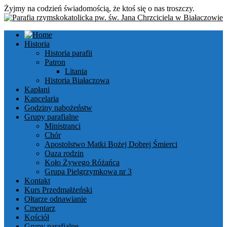
Żyjmy na codzień świadomością, że ktoś się o nas troszczy.
Historia
Historia parafii
Patron
Litania
Historia Białaczowa
Kapłani
Kancelaria
Godziny nabożeństw
Grupy parafialne
Ministranci
Chór
Apostolstwo Matki Bożej Dobrej Śmierci
Oaza rodzin
Koło Żywego Różańca
Grupa Pielgrzymkowa nr 3
Kontakt
Kurs Przedmałżeński
Ołtarze odnawianie
Cmentarz
Kościół
Grupy parafialne